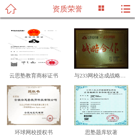




资质荣誉
首页
关于我们
网络课程
新闻资讯
师资力量
云思塾教育商标证书
与233网校达成战略合作
线下面授
资质荣誉
人才招聘
环球网校授权书
思塾题库软著
在线留言